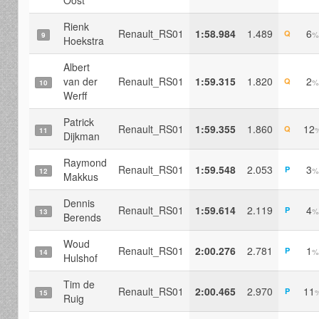
Rienk
Renault_RS01
1:58.984
1.489
6
Q
%
9
Hoekstra
Albert
van der
Renault_RS01
1:59.315
1.820
2
Q
%
10
Werff
Patrick
Renault_RS01
1:59.355
1.860
12
Q
11
Dijkman
Raymond
Renault_RS01
1:59.548
2.053
3
P
%
12
Makkus
Dennis
Renault_RS01
1:59.614
2.119
4
P
%
13
Berends
Woud
Renault_RS01
2:00.276
2.781
1
P
%
14
Hulshof
Tim de
Renault_RS01
2:00.465
2.970
11
P
15
Ruig