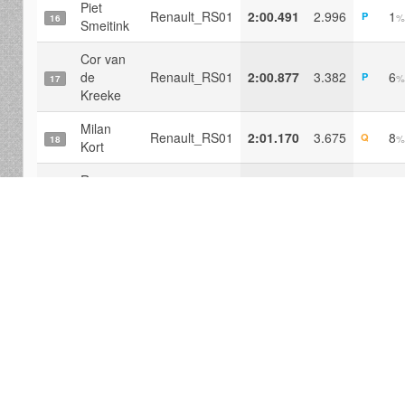
Piet
Renault_RS01
2:00.491
2.996
1
P
%
16
Smeitink
Cor van
de
Renault_RS01
2:00.877
3.382
6
P
%
17
Kreeke
Milan
Renault_RS01
2:01.170
3.675
8
Q
%
18
Kort
Roy
Renault_RS01
2:01.219
3.724
7
Q
%
19
Boelens
Robert
Renault_RS01
2:01.384
3.889
26
R
20
Bakker
Ron
Renault_RS01
2:01.649
4.154
35
R
21
Schmitz
vincent
Renault_RS01
2:02.040
4.545
55
P
22
de Rooij
Johan
van
Renault_RS01
2:02.192
4.697
16
Q