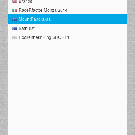
Brands
RaceRfactor Monza 2014
MountPanorama
Bathurst
HockenheimRing SHORT1