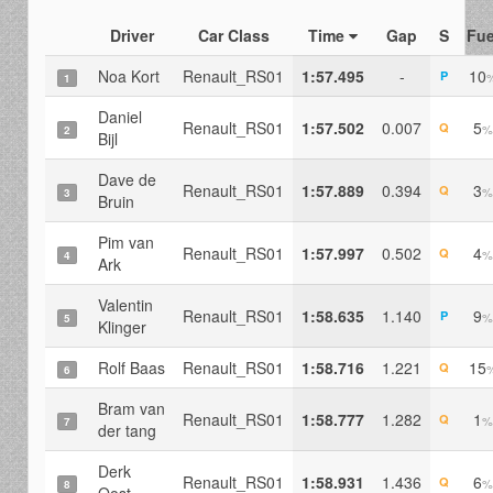
Driver
Car Class
Time
Gap
S
Fue
Noa Kort
Renault_RS01
1:57.495
-
10
P
1
Daniel
Renault_RS01
1:57.502
0.007
5
Q
%
2
Bijl
Dave de
Renault_RS01
1:57.889
0.394
3
Q
%
3
Bruin
Pim van
Renault_RS01
1:57.997
0.502
4
Q
%
4
Ark
Valentin
Renault_RS01
1:58.635
1.140
9
P
%
5
Klinger
Rolf Baas
Renault_RS01
1:58.716
1.221
15
Q
6
Bram van
Renault_RS01
1:58.777
1.282
1
Q
%
7
der tang
Derk
Renault_RS01
1:58.931
1.436
6
Q
%
8
Oost